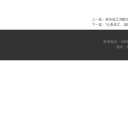
上一篇
：
科尔化工消防
下一篇
：
“心系员工、温
联系电话：180809
地址：