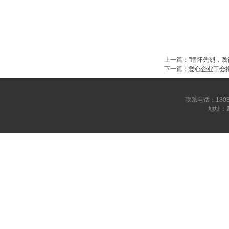
上一篇
：
"缅怀先烈，践
下一篇
：
爱心企业工会捐
联系电话：180809
地址：